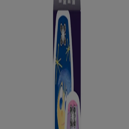
personnages Joie, Peur, Colère et Tristesse du film d'animation à
succès Inside Out 2, ces pansements rendent les premiers soins plus
amusants. Ces pansements adhésifs stériles sont offerts en différents
formats, tous parfaits pour couvrir les petites plaies, et constituent un
excellent ajout à toute trousse de premiers soins ou à tout matériel de
soins des plaies à domicile.
Où Acheter
Détails sur le produit
Ingredients
Sans latex de caoutchouc naturel.
Mode d'emploi
Pour l’emploi sur les coupures et égratignures mineures. Pour de
meilleurs résultats, appliquer le pansement sur la peau propre et
sèche. Changer le pansement tous les jours, lorsqu’il est mouillé, ou
plus souvent.
Mises en garde et précautions