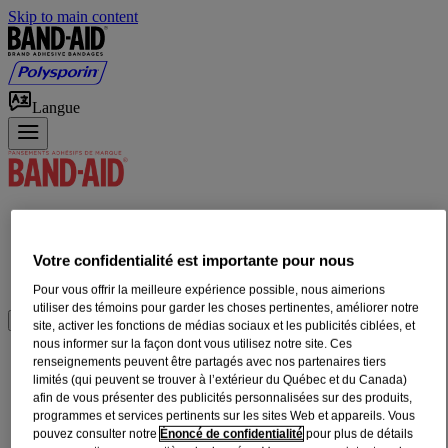
Skip to main content
Langue
Produits
ABC des premiers soins
Votre confidentialité est importante pour nous
SOINS DES PLAIES À DOMICILE
Notre Histoire
Pour vous offrir la meilleure expérience possible, nous aimerions
utiliser des témoins pour garder les choses pertinentes, améliorer notre
OÙ ACHETER
site, activer les fonctions de médias sociaux et les publicités ciblées, et
nous informer sur la façon dont vous utilisez notre site. Ces
renseignements peuvent être partagés avec nos partenaires tiers
limités (qui peuvent se trouver à l’extérieur du Québec et du Canada)
afin de vous présenter des publicités personnalisées sur des produits,
programmes et services pertinents sur les sites Web et appareils. Vous
pouvez consulter notre
Énoncé de confidentialité
pour plus de détails