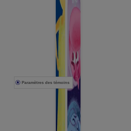
En cas d’urgence, demander l’aide d’un professionnel de la santé.
STÉRILES sauf si l’enveloppe est ouverte ou endommagée.
Ce site web contient des informations sur les produits et peut différer
des informations figurant sur l'emballage du produit que vous
pourriez avoir. Veuillez consulter l'emballage de votre produit pour
obtenir les informations les plus récentes.
Énoncé de confidentialité
Énoncé sur l’accessibilité
Conditions générales
Paramètres des témoins
Conditions générales
Nous joindre
© Kenvue Canada Inc. 2025. Tous droits réservés. Ce site Web est
destiné aux visiteurs du Canada. Les marques de tiers utilisées ici
sont des marques de commerce de leurs propriétaires respectifs.