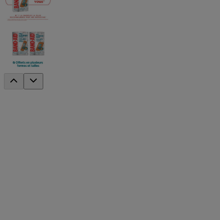
®
Pansements BAND-AID
PRO
GUÉRISONMC, grand format, 5 unités
®
MC
Les pansements adhésifs BAND-AID
PRO GUÉRISON
aident à accélérer la guérison des plaies mineures et à atténuer
l'apparence des cicatrices. Ces pansements adhésifs imperméables
sont dotés d'un coussinet avancé en gel hydrocolloïde pour une
guérison améliorée de 60 %*. Cette boîte contient 5 pansements de
90 mm par 46 mm chacun (3,54 po par 1,81 po)
† Selon une moyenne sur 7 jours du pourcentage de sujets ayant
présenté une amélioration de l'aspect général d'une plaie par rapport