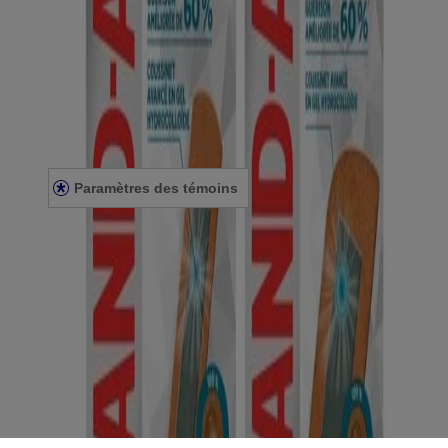
des informations figurant sur l'emballage du produit que vous
pourriez avoir. Veuillez consulter l'emballage de votre produit pour
obtenir les informations les plus récentes.
Énoncé de confidentialité
Énoncé sur l’accessibilité
Conditions générales
Paramètres des témoins
Conditions générales
Nous joindre
© Kenvue Canada Inc. 2025. Tous droits réservés. Ce site Web est
destiné aux visiteurs du Canada. Les marques de tiers utilisées ici
sont des marques de commerce de leurs propriétaires respectifs.
Assurez-vous que ce produit vous convient. Lisez et respectez
toujours l'étiquette.