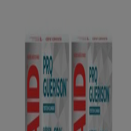
à un traitement standard.
Où Acheter
Détails sur le produit
Mode d'emploi
MODE D'EMPLOI : Appliquer le pansement sur la peau propre et
sèche. Pour le retirer, décoller soigneusement une des extrémités en
l’étirant contre la peau. Changer le pansement tous les 1 ou 2 jours.
Mises en garde et précautions
Les personnes diabétiques et celles souffrant de mauvaise circulation
ne doivent utiliser ces pansements que sous la supervision d’un
médecin. Cesser l’emploi et consulter un médecin en cas de rougeur,
d’enflure ou de réaction allergique. Ne pas appliquer sur une plaie
profonde ou perforante, une peau fragile, des brûlures, des points de
suture, une région infectée, ni chez les enfants de moins de 2 ans.
Garder hors de la portée des enfants.
Ce site web contient des informations sur les produits et peut différer