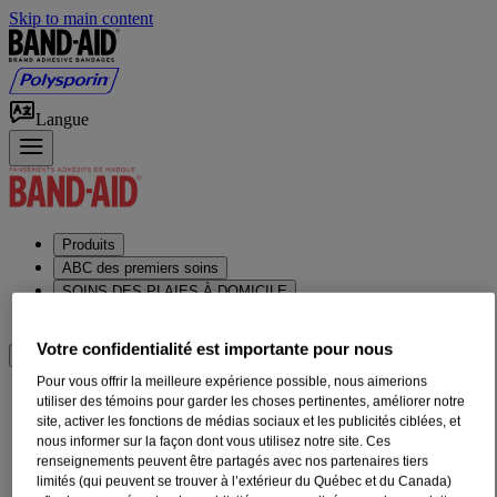
Skip to main content
Langue
Produits
ABC des premiers soins
SOINS DES PLAIES À DOMICILE
Notre Histoire
Votre confidentialité est importante pour nous
OÙ ACHETER
Pour vous offrir la meilleure expérience possible, nous aimerions
utiliser des témoins pour garder les choses pertinentes, améliorer notre
site, activer les fonctions de médias sociaux et les publicités ciblées, et
nous informer sur la façon dont vous utilisez notre site. Ces
renseignements peuvent être partagés avec nos partenaires tiers
limités (qui peuvent se trouver à l’extérieur du Québec et du Canada)