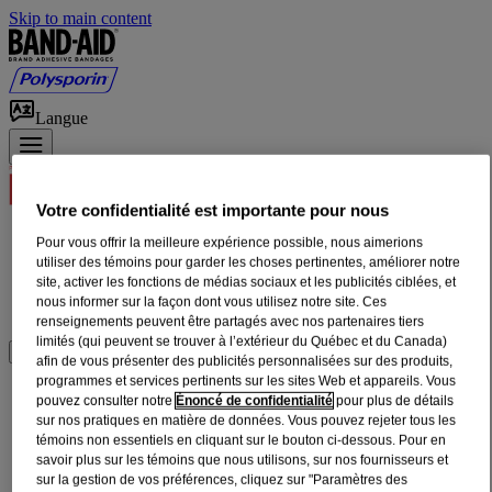
Skip to main content
Langue
Votre confidentialité est importante pour nous
Produits
Pour vous offrir la meilleure expérience possible, nous aimerions
utiliser des témoins pour garder les choses pertinentes, améliorer notre
ABC des premiers soins
site, activer les fonctions de médias sociaux et les publicités ciblées, et
SOINS DES PLAIES À DOMICILE
nous informer sur la façon dont vous utilisez notre site. Ces
Notre Histoire
renseignements peuvent être partagés avec nos partenaires tiers
limités (qui peuvent se trouver à l’extérieur du Québec et du Canada)
OÙ ACHETER
afin de vous présenter des publicités personnalisées sur des produits,
programmes et services pertinents sur les sites Web et appareils. Vous
®
7 PANSEMENTS BAND-AID
WATER
pouvez consulter notre
Énoncé de confidentialité
pour plus de détails
sur nos pratiques en matière de données. Vous pouvez rejeter tous les
®
BLOCK FLEX
, TRÈS GRANDS, 100 %
témoins non essentiels en cliquant sur le bouton ci-dessous. Pour en
savoir plus sur les témoins que nous utilisons, sur nos fournisseurs et
IMPERMÉABLES, UN FORMAT
sur la gestion de vos préférences, cliquez sur "Paramètres des