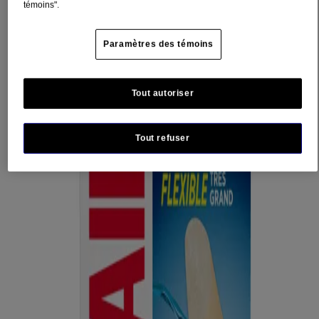
témoins".
Les pansements adhésifs de marque Band-Aid Water Block Flexible
couvrent et protègent les coupures, éraflures et plaies mineures.
Spécialement conçus pour les genoux et les coudes, ces pansements
Paramètres des témoins
imperméables à 100 % sont ultraflexibles et offrent une protection
durable, même lorsqu'ils sont mouillés. Boîtes de 7 pansements en
format très grand.
Tout autoriser
Protègent la plaie contre l'eau, la saleté et les germes pour en
faciliter la guérison. Fabriqués avec un matériau souple qui
rend leur application simple et confortable. Ces pansements ne
Tout refuser
collent pas à la plaie, ce qui en facilite le retrait.
Où Acheter
Détails sur le produit
Mode d'emploi
Pour l’emploi sur les coupures et égratignures mineures. Pour de
meilleurs résultats, appliquer le pansement sur la peau propre et
sèche. Changer le pansement tous les jours, lorsqu’il est mouillé, ou
au besoin.