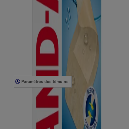
STÉRILES sauf si l’enveloppe est ouverte ou endommagée.
Sans
latex de caoutchouc naturel.
Ce site web contient des informations sur les produits et peut différer
des informations figurant sur l'emballage du produit que vous
pourriez avoir. Veuillez consulter l'emballage de votre produit pour
obtenir les informations les plus récentes.
Énoncé de confidentialité
Énoncé sur l’accessibilité
Conditions générales
Paramètres des témoins
Conditions générales
Nous joindre
© Kenvue Canada Inc. 2025. Tous droits réservés. Ce site Web est
destiné aux visiteurs du Canada. Les marques de tiers utilisées ici
sont des marques de commerce de leurs propriétaires respectifs.