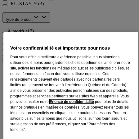
TRU-STAY™ (3)
Type de produit
À motifs (17)
Guérison avancée (7)
Soins des plaies à domicile (19)
Soins optimisés (16)
Votre confidentialité est importante pour nous
Soins quotidiens (8)
Pour vous offrir la meilleure expérience possible, nous aimerions
68
Articles
Supprimer les filtres
utiliser des témoins pour garder les choses pertinentes, améliorer notre
site, activer les fonctions de médias sociaux et les publicités ciblées, et
®
Pansements BAND-AID
HYDRO SCELLÉMC
nous informer sur la façon dont vous utilisez notre site. Ces
ultraminces pour les doigts et les orteils, 10 unités
renseignements peuvent être partagés avec nos partenaires tiers
limités (qui peuvent se trouver à l’extérieur du Québec et du Canada)
afin de vous présenter des publicités personnalisées sur des produits,
®
Pansements BAND-AID
HYDRO SCELLÉMC
programmes et services pertinents sur les sites Web et appareils. Vous
ultraminces, bandes grands, 6 unités
pouvez consulter notre
Énoncé de confidentialité
pour plus de détails
sur nos pratiques en matière de données. Vous pouvez rejeter tous les
®
témoins non essentiels en cliquant sur le bouton ci-dessous. Pour en
Pansements BAND-AID
HYDRO SCELLÉMC
savoir plus sur les témoins que nous utilisons, sur nos fournisseurs et
ultraminces, très grands, 3 unités
sur la gestion de vos préférences, cliquez sur "Paramètres des
témoins".
Boîte de 40 pansements Magic Shimmer de marque