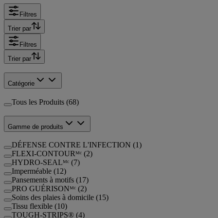
Filtres
Trier par
Filtres
Trier par
Catégorie
Tous les Produits (68)
Gamme de produits
DÉFENSE CONTRE L'INFECTION (1)
FLEXI-CONTOURᴹᶜ (2)
HYDRO-SEALᴹᶜ (7)
Imperméable (12)
Pansements à motifs (17)
PRO GUÉRISONᴹᶜ (2)
Soins des plaies à domicile (15)
Tissu flexible (10)
TOUGH-STRIPS® (4)