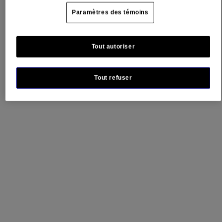
®
BAND-AID
Paramètres des témoins
Boîte de 75 pansements assortis de marque BAND-
®
AID
Tout autoriser
®
Pansements adhésifs assortis BAND-AID
Dora,
20 unités​
Tout refuser
®
Pansements adhésifs assortis BAND-AID
Disney
Classics, 20 unités​
®
Pansements adhésifs assortis BAND-AID
La
Pat’Patrouille, 100 unités
®
Pansements adhésifs assortis BAND-AID
Inside
Out 2, 20 unités
Pansements teints au nœud en tissu flexible de
®
marque BAND-AID
, tailles assorties, 100 unités