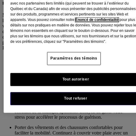
Prenez soin de vous
avec nos partenaires tiers limités (qui peuvent se trouver à l’extérieur du
Québec et du Canada) afin de vous présenter des publicités personnalisées
sur des produits, programmes et services pertinents sur les sites Web et
Maintenant que vous savez comment panser votre plaie et comment
appareils. Vous pouvez consulter notre
Énoncé de confidentialité
pour plus
la protéger contre l’infection, continuez à la couvrir et à changer
détails sur nos pratiques en matière de données. Vous pouvez rejeter tous l
votre pansement au moins
2x par jour
, ou selon les instructions
témoins non essentiels en cliquant sur le bouton ci-dessous. Pour en savoir
d’un médecin. N’oubliez pas de prendre soin de vous! Une guérison
plus sur les témoins que nous utilisons, sur nos fournisseurs et sur la gestio
complète ne consiste pas simplement à assurer la guérison de votre
de vos préférences, cliquez sur "Paramètres des témoins".
plaie. Vous devez également porter attention à votre bien-être.
Pendant la période de convalescence, il est important de :
Manger des aliments nutritifs, tels que des fruits et des
Paramètres des témoins
légumes. Une alimentation équilibrée apportera à votre corps
les nutriments dont il a besoin pour guérir.
Dormir suffisamment, et ce, chaque nuit. Le processus de
Tout autoriser
guérison nécessite beaucoup d’efforts pour votre corps. Il est
donc important de lui accorder beaucoup de repos en dormant
suffisamment.
Tout refuser
Se reposer. Détendez-vous en lisant votre livre favori ou en
écoutant de la musique apaisante. Essayez de gérer votre
stress pour accélérer le processus de guérison.
Porter des vêtements et des chaussures confortables pour
faciliter la mobilité. Continuez à couvrir votre plaie avec un