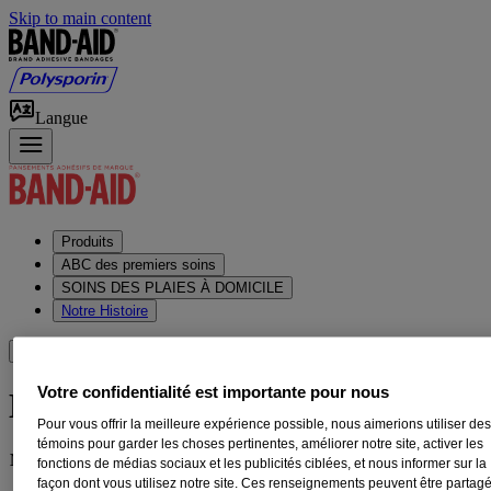
Skip to main content
Langue
Produits
ABC des premiers soins
SOINS DES PLAIES À DOMICILE
Notre Histoire
OÙ ACHETER
Votre confidentialité est importante pour nous
MOBILITÉ RETROUVÉE
Pour vous offrir la meilleure expérience possible, nous aimerions utiliser de
témoins pour garder les choses pertinentes, améliorer notre site, activer les
MOBILITÉ RETROUVÉE
fonctions de médias sociaux et les publicités ciblées, et nous informer sur la
façon dont vous utilisez notre site. Ces renseignements peuvent être partag